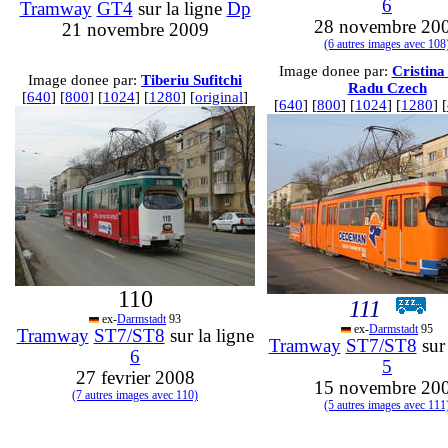
6
Tramway
GT4
sur la ligne
Dp
28 novembre 20
21 novembre 2009
(6 autres images avec 108
Image donee par:
Cristina
Image donee par:
Tiberiu Sufitchi
Radu Czech
[
640
] [
800
] [
1024
] [
1280
] [
original
]
[
640
] [
800
] [
1024
] [
1280
] [
110
111
ex-
Darmstadt
93
ex-
Darmstadt
95
Tramway
ST7/ST8
sur la ligne
Tramway
ST7/ST8
sur 
6
5
27 fevrier 2008
15 novembre 20
(7 autres images avec 110)
(5 autres images avec 111