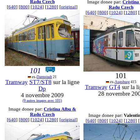
Radu Czech
Image donee par:
Cristina
[
640
] [
800
] [
1024
] [
1280
] [
original
]
Radu Czech
[
640
] [
800
] [
1024
] [
1280
] [
101
101
ex-
Darmstadt
21
Tramway
ST7/ST8
sur la ligne
ex-
Augsburg
415
Tramway
GT4
sur la l
Dp
28 novembre 20
4 novembre 2009
(9 autres images avec 101)
Image donee par:
Cristina Albu &
Radu Czech
Image donee par:
Valenti
[
640
] [
800
] [
1024
] [
1280
] [
original
]
[
640
] [
800
] [
1024
] [
1280
] [