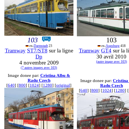
103
103
ex-
Darmstadt
23
ex-
Augsburg
418
Tramway
ST7/ST8
sur la ligne
Tramway
GT4
sur la 
Dp
30 avril 2010
4 novembre 2009
(autre image avec 103)
(7 autres images avec 103)
Image donee par:
Cristina Albu &
Radu Czech
Image donee par:
Cristina
[
640
] [
800
] [
1024
] [
1280
] [
original
]
Radu Czech
[
640
] [
800
] [
1024
] [
1280
] [