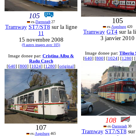
105
105
ex-
Darmstadt
27
Tramway
ST7/ST8
sur la ligne
ex-
Augsburg
420
Tramway
GT4
sur la 
11
3 janvier 2010
15 novembre 2008
(9 autres images avec 105)
Image donee par:
Tiberiu 
Image donee par:
Cristina Albu &
[
640
] [
800
] [
1024
] [
1280
] [
Radu Czech
[
640
] [
800
] [
1024
] [
1280
] [
original
]
108
107
ex-
Darmstadt
30
Tramway
ST7/ST8
sur 
ex-
Augsburg
465