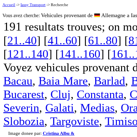
Accueil
->
Iassy Transport
-> Recherche
Vehicules provenant de
Allemagne a Ias
Vous avez cherche:
191
resultats trouves; on m
[
21..40
] [
41..60
] [
61..80
] [
8
[
121..140
] [
141..160
] [
161..
Voyez vehicules provenant 
Bacau
,
Baia Mare
,
Barlad
,
B
Bucarest
,
Cluj
,
Constanta
,
C
Severin
,
Galati
,
Medias
,
Or
Slobozia
,
Targoviste
,
Timiso
Image donee par:
Cristina Albu &