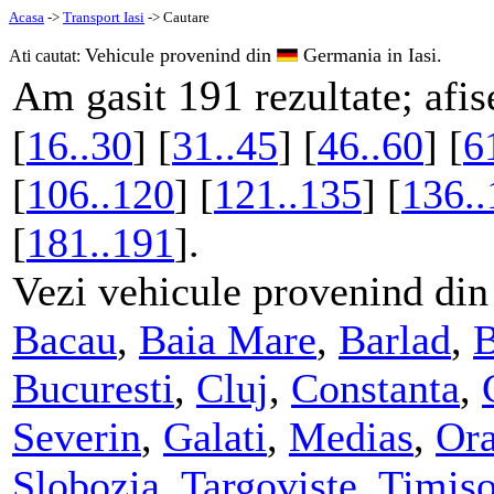
Acasa
->
Transport Iasi
-> Cautare
Vehicule provenind din
Germania in Iasi.
Ati cautat:
191
Am gasit
rezultate; afis
[
16..30
] [
31..45
] [
46..60
] [
6
[
106..120
] [
121..135
] [
136..
[
181..191
].
Vezi vehicule provenind din
Bacau
,
Baia Mare
,
Barlad
,
B
Bucuresti
,
Cluj
,
Constanta
,
Severin
,
Galati
,
Medias
,
Or
Slobozia
,
Targoviste
,
Timiso