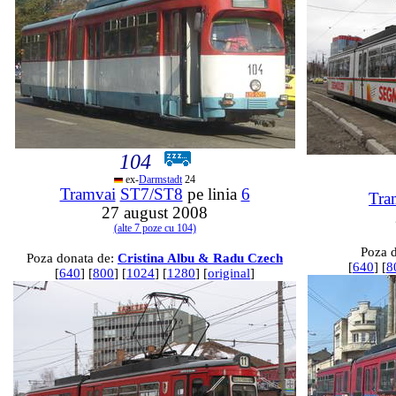
104
ex-
Darmstadt
24
Tramvai
ST7/ST8
pe linia
6
Tra
27 august 2008
(alte 7 poze cu 104)
Poza 
Poza donata de:
Cristina Albu & Radu Czech
[
640
] [
8
[
640
] [
800
] [
1024
] [
1280
] [
original
]