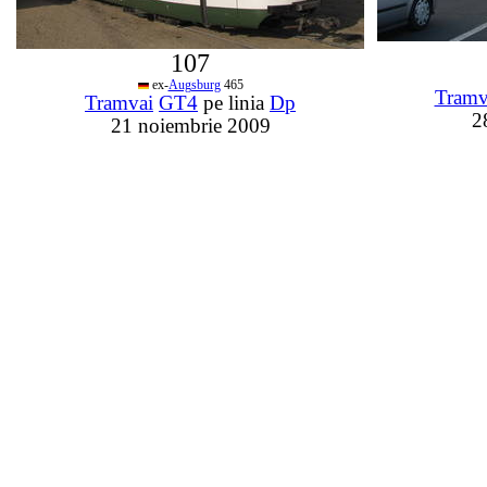
107
ex-
Augsburg
465
Tramv
Tramvai
GT4
pe linia
Dp
2
21 noiembrie 2009