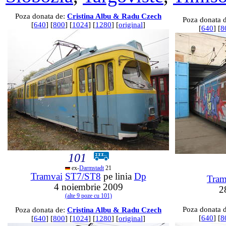
Poza donata de:
Cristina Albu & Radu Czech
Poza donata 
[
640
] [
800
] [
1024
] [
1280
] [
original
]
[
640
] [
8
101
ex-
Darmstadt
21
Tramvai
ST7/ST8
pe linia
Dp
Tram
4 noiembrie 2009
2
(alte 9 poze cu 101)
Poza donata 
Poza donata de:
Cristina Albu & Radu Czech
[
640
] [
8
[
640
] [
800
] [
1024
] [
1280
] [
original
]