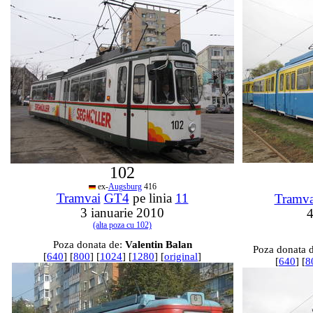
102
ex-
Augsburg
416
Tramvai
GT4
pe linia
11
Tramva
3 ianuarie 2010
4
(alta poza cu 102)
Poza donata de:
Valentin Balan
Poza donata 
[
640
] [
800
] [
1024
] [
1280
] [
original
]
[
640
] [
8