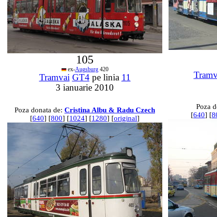
105
ex-
Augsburg
420
Tramv
Tramvai
GT4
pe linia
11
3 ianuarie 2010
Poza d
Poza donata de:
Cristina Albu & Radu Czech
[
640
] [
8
[
640
] [
800
] [
1024
] [
1280
] [
original
]