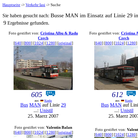
Hauptseite
->
Verkehr Iasi
-> Suche
Busse MAN im Einsatz auf Linie 29 in 
Sie haben gesucht nach:
9
Ergebnisse gefunden.
Foto gestiftet von:
Cristina Albu & Radu
Foto gestiftet von:
Cristina 
Czech
Czech
[
640
] [
800
] [
1024
] [
1280
] [
original
]
[
640
] [
800
] [
1024
] [
1280
] 
605
612
aus:
Koeln
aus:
Koeln
Bus
MAN
auf Linie
29
Bus
MAN
auf Lin
...:
Unistil
...:
Unistil
25. Maerz 2007
25. Maerz 200
Foto gestiftet von:
Valentin Balan
Foto gestiftet von:
Valent
[
640
] [
800
] [
1024
] [
1280
] [
original
]
[
640
] [
800
] [
1024
] [
1280
] 