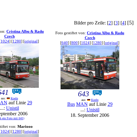
[5]
Bilder pro Zeile: [
2
] [
3
] [
4
]
von:
Cristina Albu & Radu
Foto gestiftet von:
Cristina Albu & Radu
Czech
Czech
[
1024
] [
1280
] [
original
]
[
640
] [
800
] [
1024
] [
1280
] [
original
]
641
643
aus:
Koeln
aus:
Koeln
AN
auf Linie
29
Bus
MAN
auf Linie
29
...:
Unistil
...:
Unistil
eptember 2006
18. September 2006
h ein Foto mit 641)
tiftet von:
Mariooo
[
1024
] [
1280
] [
original
]