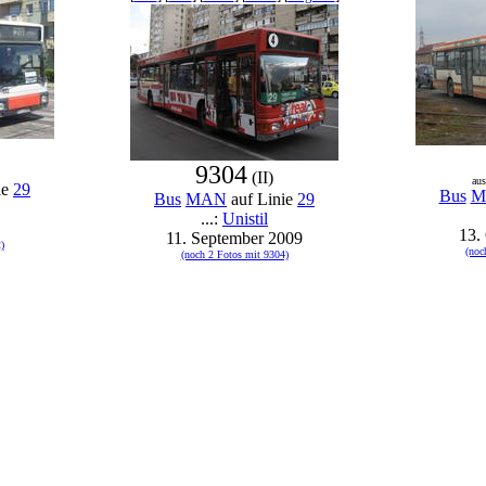
9304
(II)
au
ie
29
Bus
M
Bus
MAN
auf Linie
29
...:
Unistil
13.
11. September 2009
)
(noc
(noch 2 Fotos mit 9304)