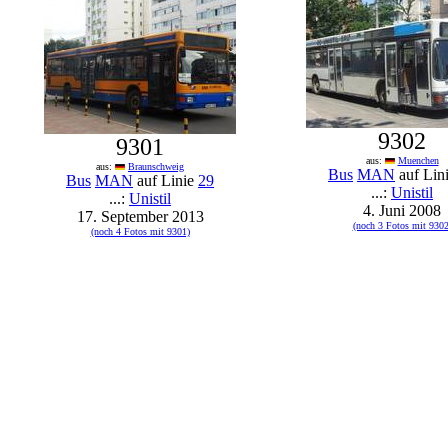
9302
9301
aus:
Muenchen
aus:
Braunschweig
Bus
MAN
auf Lin
Bus
MAN
auf Linie
29
...:
Unistil
...:
Unistil
4. Juni 2008
17. September 2013
(noch 3 Fotos mit 9302
(noch 4 Fotos mit 9301)