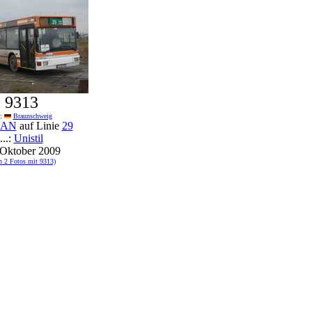
9313
s:
Braunschweig
AN
auf Linie
29
...:
Unistil
 Oktober 2009
h 2 Fotos mit 9313)