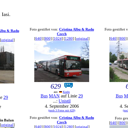
Iasi.
Foto gestiftet von:
Cristina Albu & Radu
Foto gestiftet 
Albu & Radu
Czech
[
640
] [
800
] [
1024
] [
1280
] [
original
]
[
640
] [
800
] 
[
original
]
629
aus:
Koeln
Bus
MAN
auf Linie
29
Bus
M
ie
29
...:
Unistil
4. September 2006
4. S
7
(noch 3 Fotos mit 629)
(noc
Foto gestiftet von:
Cristina Albu & Radu
Foto ges
in Balan
Czech
[
640
] [
800
] 
[
original
]
[
640
] [
800
] [
1024
] [
1280
] [
original
]