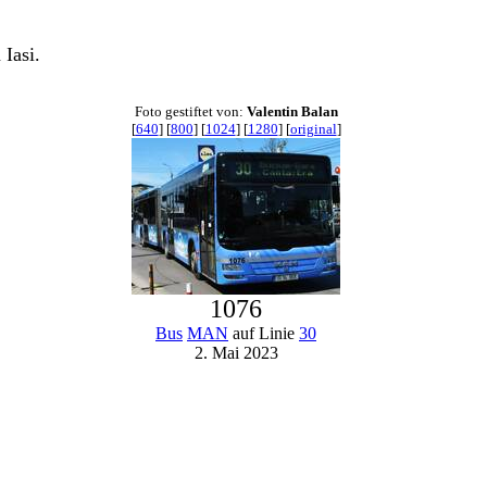
Iasi.
Foto gestiftet von:
Valentin Balan
[
640
] [
800
] [
1024
] [
1280
] [
original
]
1076
Bus
MAN
auf Linie
30
2. Mai 2023