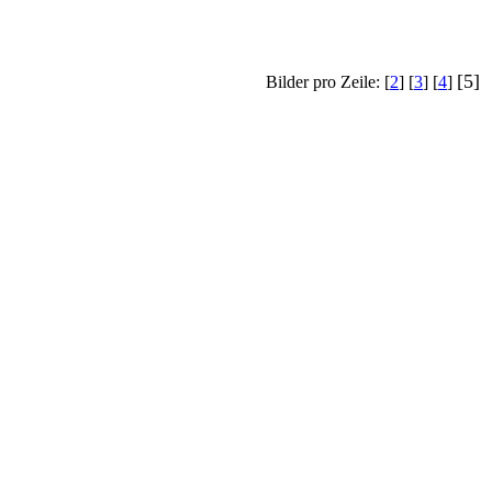
[5]
Bilder pro Zeile: [
2
] [
3
] [
4
]