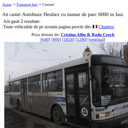
Acasa
->
Transport Iasi
-> Cautare
Autobuze Heuliez cu numar de parc 6000 in Iasi.
Ati cautat:
2
Am gasit
rezultate.
Toate vehiculele de pe aceasta pagina provin din:
Chartres
.
Poza donata de:
Cristina Albu & Radu Czech
[
640
] [
800
] [
1024
] [
1280
] [
original
]