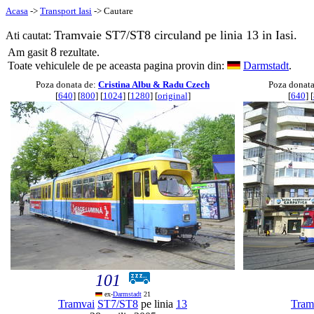
Acasa
->
Transport Iasi
-> Cautare
Tramvaie ST7/ST8 circuland pe linia 13 in Iasi.
Ati cautat:
8
Am gasit
rezultate.
Toate vehiculele de pe aceasta pagina provin din:
Darmstadt
.
Poza donata de:
Cristina Albu & Radu Czech
Poza donat
[
640
] [
800
] [
1024
] [
1280
] [
original
]
[
640
] [
101
ex-
Darmstadt
21
Tramvai
ST7/ST8
pe linia
13
Tram