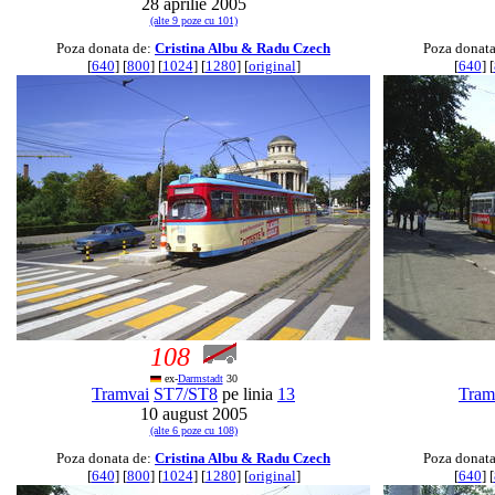
28 aprilie 2005
(alte 9 poze cu 101)
Poza donata de:
Cristina Albu & Radu Czech
Poza donat
[
640
] [
800
] [
1024
] [
1280
] [
original
]
[
640
] [
108
ex-
Darmstadt
30
Tramvai
ST7/ST8
pe linia
13
Tram
10 august 2005
(alte 6 poze cu 108)
Poza donata de:
Cristina Albu & Radu Czech
Poza donat
[
640
] [
800
] [
1024
] [
1280
] [
original
]
[
640
] [