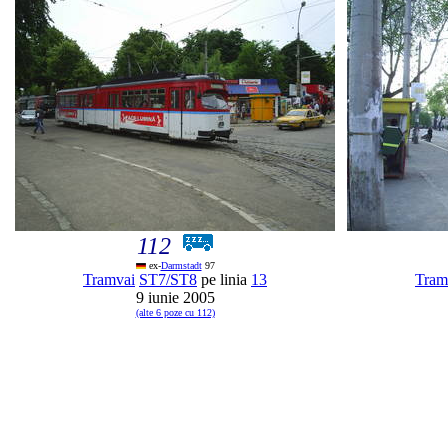
112
ex-
Darmstadt
97
Tramvai
ST7/ST8
pe linia
13
Tram
9 iunie 2005
(alte 6 poze cu 112)