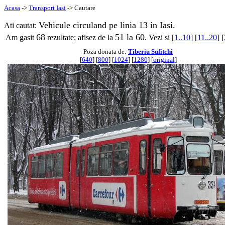
Acasa
->
Transport Iasi
-> Cautare
Vehicule circuland pe linia 13 in Iasi.
Ati cautat:
68
51 la 60
Am gasit
rezultate; afisez de la
. Vezi si [
1..10
] [
11..20
] [
Poza donata de:
Tiberiu Sufitchi
[
640
] [
800
] [
1024
] [
1280
] [
original
]