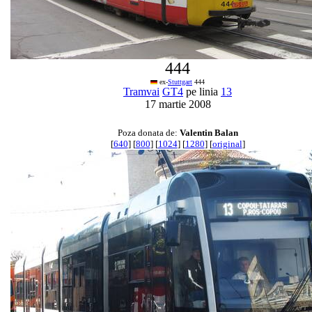
444
ex-
Stuttgart
444
Tramvai
GT4
pe linia
13
17 martie 2008
Poza donata de:
Valentin Balan
[
640
] [
800
] [
1024
] [
1280
] [
original
]