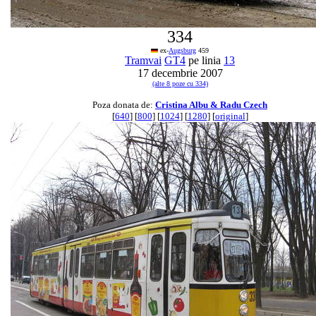
334
ex-
Augsburg
459
Tramvai
GT4
pe linia
13
17 decembrie 2007
(alte 8 poze cu 334)
Poza donata de:
Cristina Albu & Radu Czech
[
640
] [
800
] [
1024
] [
1280
] [
original
]