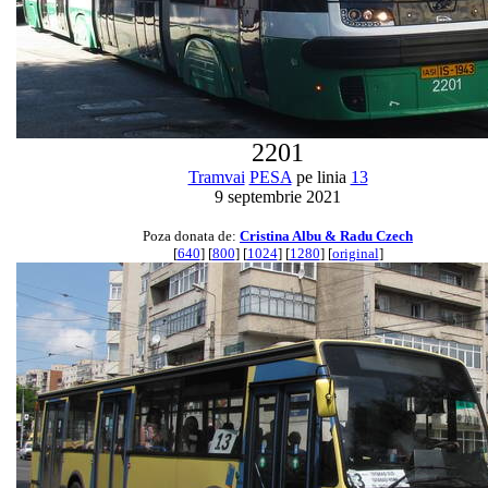
2201
Tramvai
PESA
pe linia
13
9 septembrie 2021
Poza donata de:
Cristina Albu & Radu Czech
[
640
] [
800
] [
1024
] [
1280
] [
original
]