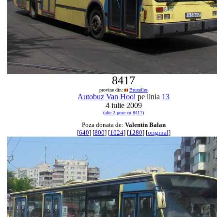
8417
provine din:
Bruxelles
Autobuz
Van Hool
pe linia
13
4 iulie 2009
(alte 2 poze cu 8417)
Poza donata de:
Valentin Balan
[
640
] [
800
] [
1024
] [
1280
] [
original
]