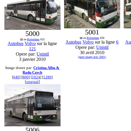
5001
5000
ex-
Rotterdam
636
ex-
Rotterdam
655
Autobus
Volvo
sur la ligne
6
Au
Autobus
Volvo
sur la ligne
Opere par:
Unistil
121
30 avril 2010
Opere par:
Unistil
(autre image avec 5001)
3 janvier 2010
Image donee par:
Cristina Albu &
Radu Czech
[
640
] [
800
] [
1024
] [
1280
]
[
original
]
5006