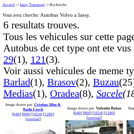
Accueil
->
Iassy Transport
-> Recherche
Autobus Volvo a Iassy.
Vous avez cherche:
6
resultats trouves.
Tous les vehicules sur cette pag
Autobus de cet type ont ete vus 
29
(1),
121
(3).
Voir aussi vehicules de meme t
Barlad
(1),
Brasov
(2),
Buzau
(25
Medias
(1),
Oradea
(8),
Sacele
(1
Image donee par:
Cristina Albu &
Image donee par:
Valentin Balan
Ima
Radu Czech
[
640
] [
800
] [
1024
] [
1280
]
[
640
] [
800
] [
1024
] [
1280
]
[
original
]
[
original
]