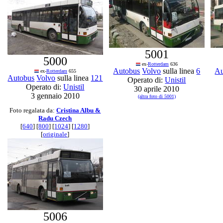
5001
5000
ex-
Rotterdam
636
Autobus
Volvo
sulla linea
6
Au
ex-
Rotterdam
655
Autobus
Volvo
sulla linea
121
Operato di:
Unistil
Operato di:
Unistil
30 aprile 2010
3 gennaio 2010
(altra foto di 5001)
Foto regalata da:
Cristina Albu &
Radu Czech
[
640
] [
800
] [
1024
] [
1280
]
[
originale
]
5006