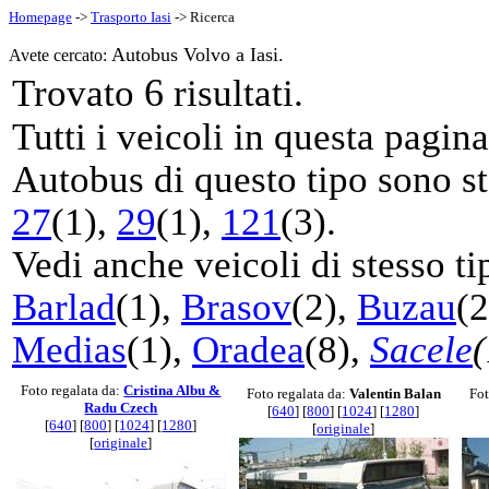
Homepage
->
Trasporto Iasi
-> Ricerca
Autobus Volvo a Iasi.
Avete cercato:
6
Trovato
risultati.
Tutti i veicoli in questa pagi
Autobus di questo tipo sono sta
27
(1),
29
(1),
121
(3).
Vedi anche veicoli di stesso ti
Barlad
(1),
Brasov
(2),
Buzau
(
Medias
(1),
Oradea
(8),
Sacele
(
Foto regalata da:
Cristina Albu &
Foto regalata da:
Valentin Balan
Fot
Radu Czech
[
640
] [
800
] [
1024
] [
1280
]
[
640
] [
800
] [
1024
] [
1280
]
[
originale
]
[
originale
]