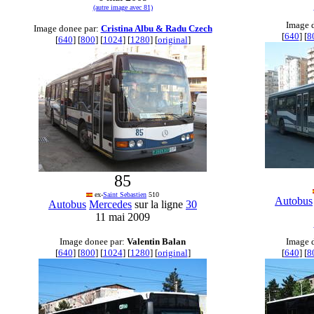
(autre image avec 81)
Image 
Image donee par:
Cristina Albu & Radu Czech
[
640
] [
8
[
640
] [
800
] [
1024
] [
1280
] [
original
]
85
ex-
Saint Sebastien
510
Autobus
Autobus
Mercedes
sur la ligne
30
11 mai 2009
Image donee par:
Valentin Balan
Image 
[
640
] [
800
] [
1024
] [
1280
] [
original
]
[
640
] [
8