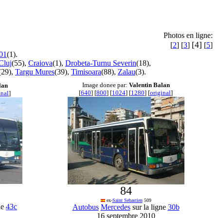
Photos en ligne:
[4]
[
2
] [
3
]
[
5
]
01
(1).
Cluj
(55),
Craiova
(1),
Drobeta-Turnu Severin
(18),
(29),
Targu Mures
(39),
Timisoara
(88),
Zalau
(3).
Image donee par:
Valentin Balan
lan
[
640
] [
800
] [
1024
] [
1280
] [
original
]
inal
]
84
ex-
Saint Sebastien
509
ne
43c
Autobus
Mercedes
sur la ligne
30b
16 septembre 2010