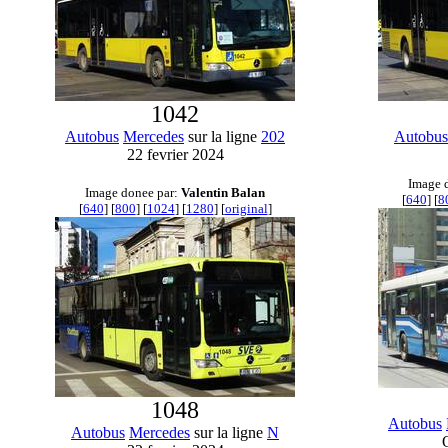
1042
Autobus
Mercedes
sur la ligne
202
Autobus
22 fevrier 2024
Image 
Image donee par:
Valentin Balan
[
640
] [
8
[
640
] [
800
] [
1024
] [
1280
] [
original
]
1048
Autobus
Autobus
Mercedes
sur la ligne
N