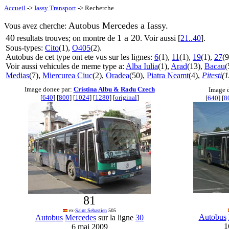
Accueil
->
Iassy Transport
-> Recherche
Autobus Mercedes a Iassy.
Vous avez cherche:
40
1 a 20
resultats trouves; on montre de
. Voir aussi [
21..40
].
Sous-types:
Cito
(1),
O405
(2).
Autobus de cet type ont ete vus sur les lignes:
6
(1),
11
(1),
19
(1),
27
(9
Voir aussi vehicules de meme type a:
Alba Iulia
(1),
Arad
(13),
Bacau
(
Medias
(7),
Miercurea Ciuc
(2),
Oradea
(50),
Piatra Neamt
(4),
Pitesti
(1
Image donee par:
Cristina Albu & Radu Czech
Image 
[
640
] [
800
] [
1024
] [
1280
] [
original
]
[
640
] [
8
81
ex-
Saint Sebastien
505
Autobus
Autobus
Mercedes
sur la ligne
30
1
6 mai 2009