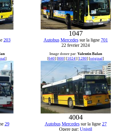
1047
ne
203
Autobus
Mercedes
sur la ligne
701
22 fevrier 2024
lan
Image donee par:
Valentin Balan
inal
]
[
640
] [
800
] [
1024
] [
1280
] [
original
]
4004
gne
29
Autobus
Mercedes
sur la ligne
27
Opere par:
Unistil