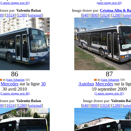
(2 autres images avec 82)
(autre image avec 83)
donee par:
Valentin Balan
Image donee par:
Cristina Albu & R
00
] [
1024
] [
1280
] [
original
]
[
640
] [
800
] [
1024
] [
1280
] [
orig
86
87
ex-
Saint Sebastien
511
ex-
Saint Sebastien
516
Mercedes
sur la ligne
30
Autobus
Mercedes
sur la li
30 avril 2010
19 septembre 2009
(2 autres images avec 86)
(2 autres images avec 87)
donee par:
Valentin Balan
Image donee par:
Valentin Ba
00
] [
1024
] [
1280
] [
original
]
[
640
] [
800
] [
1024
] [
1280
] [
orig