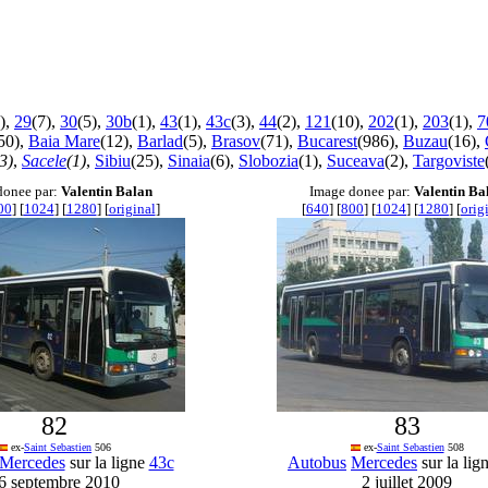
),
29
(7),
30
(5),
30b
(1),
43
(1),
43c
(3),
44
(2),
121
(10),
202
(1),
203
(1),
7
50),
Baia Mare
(12),
Barlad
(5),
Brasov
(71),
Bucarest
(986),
Buzau
(16),
3)
,
Sacele
(1)
,
Sibiu
(25),
Sinaia
(6),
Slobozia
(1),
Suceava
(2),
Targoviste
donee par:
Valentin Balan
Image donee par:
Valentin Ba
00
] [
1024
] [
1280
] [
original
]
[
640
] [
800
] [
1024
] [
1280
] [
orig
82
83
ex-
Saint Sebastien
506
ex-
Saint Sebastien
508
Mercedes
sur la ligne
43c
Autobus
Mercedes
sur la lig
6 septembre 2010
2 juillet 2009