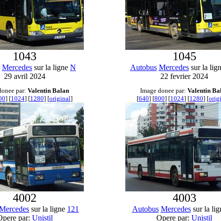
1043
1045
Mercedes
sur la ligne
N
Autobus
Mercedes
sur la lig
29 avril 2024
22 fevrier 2024
donee par:
Valentin Balan
Image donee par:
Valentin Ba
00
] [
1024
] [
1280
] [
original
]
[
640
] [
800
] [
1024
] [
1280
] [
orig
4002
4003
Mercedes
sur la ligne
121
Autobus
Mercedes
sur la li
Opere par:
Unistil
Opere par:
Unistil