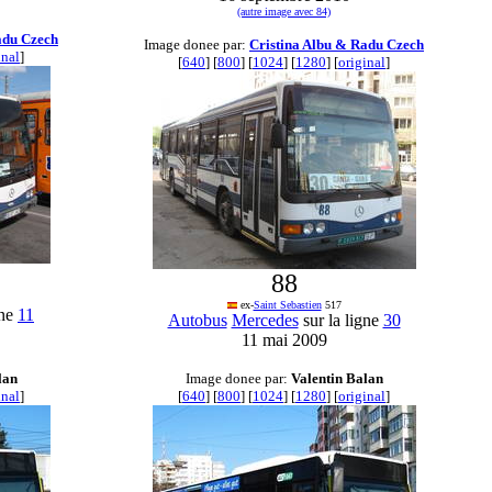
(autre image avec 84)
adu Czech
Image donee par:
Cristina Albu & Radu Czech
inal
]
[
640
] [
800
] [
1024
] [
1280
] [
original
]
88
ex-
Saint Sebastien
517
gne
11
Autobus
Mercedes
sur la ligne
30
11 mai 2009
lan
Image donee par:
Valentin Balan
inal
]
[
640
] [
800
] [
1024
] [
1280
] [
original
]