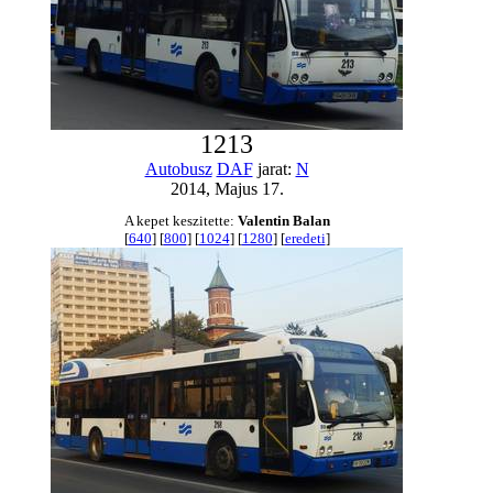
1213
Autobusz
DAF
jarat:
N
2014, Majus 17.
A kepet keszitette:
Valentin Balan
[
640
] [
800
] [
1024
] [
1280
] [
eredeti
]