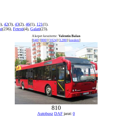
3),
42
(3),
43
(2),
46
(1),
121
(1).
st
(236)
,
Fetesti
(4),
Galati
(23).
A kepet keszitette:
Valentin Balan
[
640
] [
800
] [
1024
] [
1280
] [
eredeti
]
810
Autobusz
DAF
jarat:
0