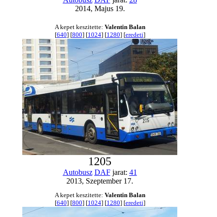
2014, Majus 19.
A kepet keszitette:
Valentin Balan
[
640
] [
800
] [
1024
] [
1280
] [
eredeti
]
1205
Autobusz
DAF
jarat:
41
2013, Szeptember 17.
A kepet keszitette:
Valentin Balan
[
640
] [
800
] [
1024
] [
1280
] [
eredeti
]