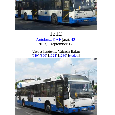
1212
Autobusz
DAF
jarat:
42
2013, Szeptember 17.
A kepet keszitette:
Valentin Balan
[
640
] [
800
] [
1024
] [
1280
] [
eredeti
]