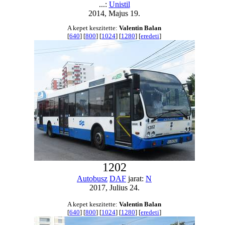
...:
Unistil
2014, Majus 19.
A kepet keszitette:
Valentin Balan
[
640
] [
800
] [
1024
] [
1280
] [
eredeti
]
1202
Autobusz
DAF
jarat:
N
2017, Julius 24.
A kepet keszitette:
Valentin Balan
[
640
] [
800
] [
1024
] [
1280
] [
eredeti
]