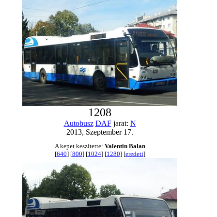
1208
Autobusz
DAF
jarat:
N
2013, Szeptember 17.
A kepet keszitette:
Valentin Balan
[
640
] [
800
] [
1024
] [
1280
] [
eredeti
]