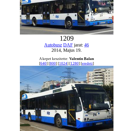
1209
Autobusz
DAF
jarat:
46
2014, Majus 19.
A kepet keszitette:
Valentin Balan
[
640
] [
800
] [
1024
] [
1280
] [
eredeti
]