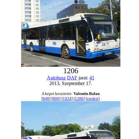
1206
Autobusz
DAF
jarat:
41
2013, Szeptember 17.
A kepet keszitette:
Valentin Balan
[
640
] [
800
] [
1024
] [
1280
] [
eredeti
]