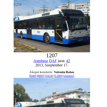
1207
Autobusz
DAF
jarat:
42
2013, Szeptember 17.
A kepet keszitette:
Valentin Balan
[
640
] [
800
] [
1024
] [
1280
] [
eredeti
]