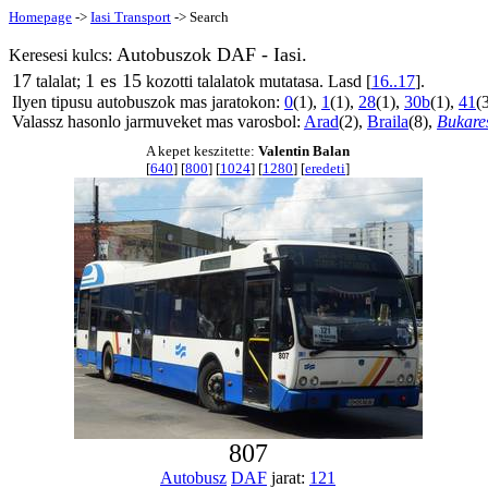
Homepage
->
Iasi Transport
-> Search
Autobuszok DAF - Iasi.
Keresesi kulcs:
17
1 es 15
talalat;
kozotti talalatok mutatasa. Lasd [
16..17
].
Ilyen tipusu autobuszok mas jaratokon:
0
(1),
1
(1),
28
(1),
30b
(1),
41
(
Valassz hasonlo jarmuveket mas varosbol:
Arad
(2),
Braila
(8),
Bukare
A kepet keszitette:
Valentin Balan
[
640
] [
800
] [
1024
] [
1280
] [
eredeti
]
807
Autobusz
DAF
jarat:
121