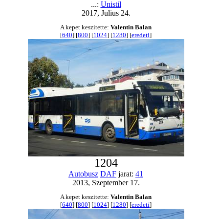
...:
Unistil
2017, Julius 24.
A kepet keszitette:
Valentin Balan
[
640
] [
800
] [
1024
] [
1280
] [
eredeti
]
1204
Autobusz
DAF
jarat:
41
2013, Szeptember 17.
A kepet keszitette:
Valentin Balan
[
640
] [
800
] [
1024
] [
1280
] [
eredeti
]