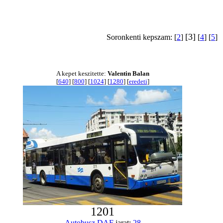
[3]
Soronkenti kepszam: [
2
]
[
4
] [
5
]
A kepet keszitette:
Valentin Balan
[
640
] [
800
] [
1024
] [
1280
] [
eredeti
]
1201
Autobusz
DAF
jarat:
28