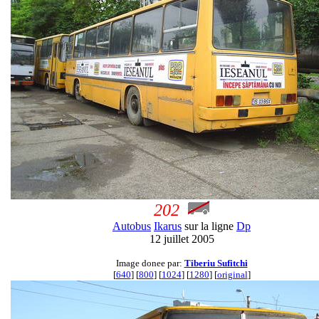
202
Autobus
Ikarus
sur la ligne
Dp
12 juillet 2005
Image donee par:
Tiberiu Sufitchi
[
640
] [
800
] [
1024
] [
1280
] [
original
]