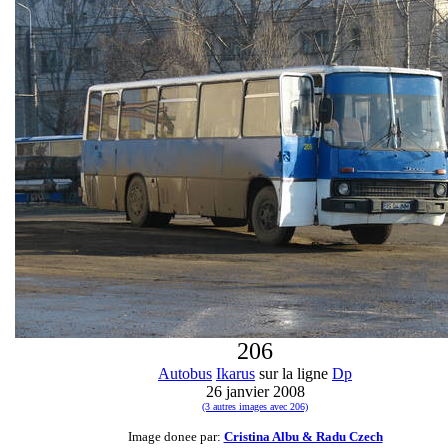
206
Autobus
Ikarus
sur la ligne
Dp
26 janvier 2008
(3 autres images avec 206)
Image donee par:
Cristina Albu & Radu Czech