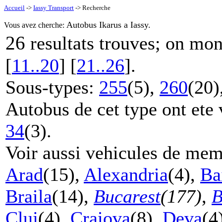
Accueil
->
Iassy Transport
-> Recherche
Autobus Ikarus a Iassy.
Vous avez cherche:
26
resultats trouves; on mo
[
11..20
] [
21..26
].
Sous-types:
255
(5),
260
(20)
Autobus de cet type ont ete 
34
(3).
Voir aussi vehicules de mem
Arad
(15),
Alexandria
(4),
Ba
Braila
(14),
Bucarest
(177)
,
B
Cluj
(4),
Craiova
(8),
Deva
(4