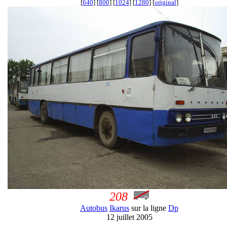
[
640
] [
800
] [
1024
] [
1280
] [
original
]
208
Autobus
Ikarus
sur la ligne
Dp
12 juillet 2005