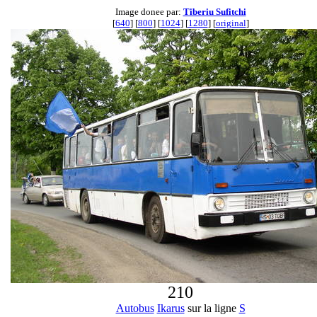
Image donee par:
Tiberiu Sufitchi
[
640
] [
800
] [
1024
] [
1280
] [
original
]
210
Autobus
Ikarus
sur la ligne
S