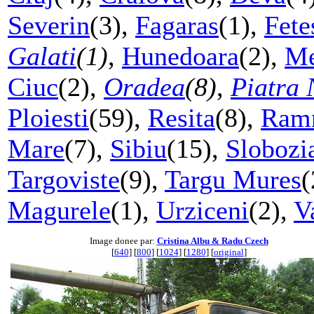
Severin
(3),
Fagaras
(1),
Fete
Galati
(1)
,
Hunedoara
(2),
Me
Ciuc
(2),
Oradea
(8)
,
Piatra
Ploiesti
(59),
Resita
(8),
Ramn
Mare
(7),
Sibiu
(15),
Slobozi
Targoviste
(9),
Targu Mures
(
Magurele
(1),
Urziceni
(2),
V
Image donee par:
Cristina Albu & Radu Czech
[
640
] [
800
] [
1024
] [
1280
] [
original
]