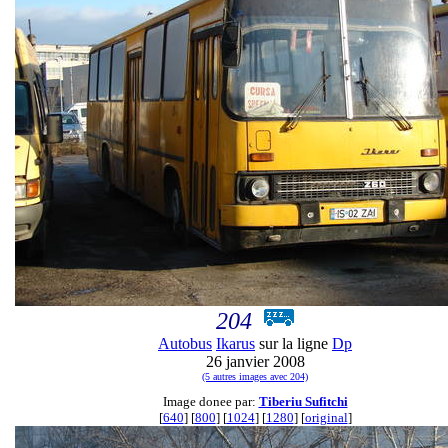
204
Autobus
Ikarus
sur la ligne
Dp
26 janvier 2008
(5 autres images avec 204)
Image donee par:
Tiberiu Sufitchi
[
640
] [
800
] [
1024
] [
1280
] [
original
]