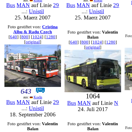
aus:
Koeln
aus:
Koeln
Bus
MAN
auf Linie
29
Bus
MAN
auf Linie
29
...:
Unistil
...:
Unistil
25. Maerz 2007
25. Maerz 2007
Foto gestiftet von:
Cristina
Albu & Radu Czech
Foto gestiftet von:
Valentin
Foto
[
640
] [
800
] [
1024
] [
1280
]
Balan
[
original
]
[
640
] [
800
] [
1024
] [
1280
]
[
original
]
643
1064
aus:
Koeln
Bus
MAN
auf Linie
29
Bus
MAN
auf Linie
N
...:
Unistil
24. Juli 2017
18. September 2006
Foto gestiftet von:
Valentin
Foto gestiftet von:
Valentin
Foto
Balan
Balan