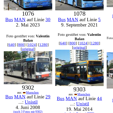
1076
1078
Bus
MAN
auf Linie
30
Bus
MAN
auf Linie
5
2. Mai 2023
9. September 2021
Foto gestiftet von:
Valentin
Foto gestiftet von:
Valentin
Foto
Balan
Balan
[
640
] [
800
] [
1024
] [
1280
]
[
640
] [
800
] [
1024
] [
1280
]
[
original
]
[
original
]
9302
9303
aus:
Muenchen
aus:
Muenchen
Bus
MAN
auf Linie
29
Bus
MAN
auf Linie
44
...:
Unistil
...:
Unistil
4. Juni 2008
19. Mai 2014
(noch 3 Fotos mit 9302)