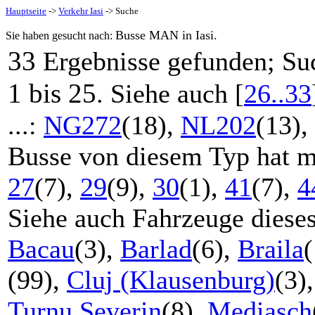
Hauptseite
->
Verkehr Iasi
-> Suche
Busse MAN in Iasi.
Sie haben gesucht nach:
33
Ergebnisse gefunden; Su
1 bis 25
. Siehe auch [
26..33
...:
NG272
(18),
NL202
(13),
Busse von diesem Typ hat m
27
(7),
29
(9),
30
(1),
41
(7),
4
Siehe auch Fahrzeuge diese
Bacau
(3),
Barlad
(6),
Braila
(99),
Cluj (Klausenburg)
(3)
Turnu Severin
(8),
Mediasch