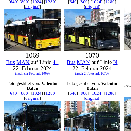
[
640
] [
800
] [
1024
] [
1280
]
[
640
] [
800
] [
1024
] [
1280
]
[
original
]
[
original
]
1069
1070
Bus
MAN
auf Linie
41
Bus
MAN
auf Linie
N
22. Februar 2024
22. Februar 2024
(noch ein Foto mit 1069)
(noch 2 Fotos mit 1070)
Foto gestiftet von:
Valentin
Foto gestiftet von:
Valentin
Foto
Balan
Balan
[
640
] [
800
] [
1024
] [
1280
]
[
640
] [
800
] [
1024
] [
1280
]
[
original
]
[
original
]