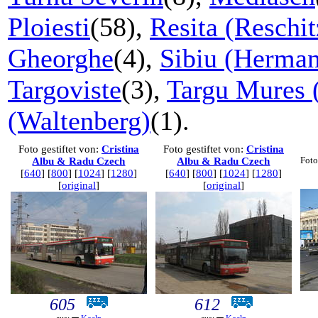
Ploiesti
(58),
Resita (Reschit
Gheorghe
(4),
Sibiu (Herman
Targoviste
(3),
Targu Mures 
(Waltenberg)
(1).
Foto gestiftet von:
Cristina
Foto gestiftet von:
Cristina
Foto
Albu & Radu Czech
Albu & Radu Czech
[
640
] [
800
] [
1024
] [
1280
]
[
640
] [
800
] [
1024
] [
1280
]
[
original
]
[
original
]
605
612