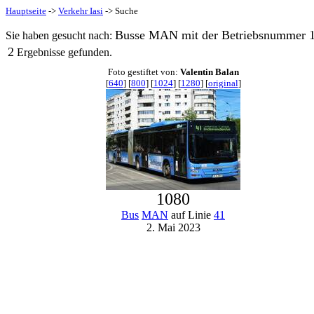
Hauptseite
->
Verkehr Iasi
-> Suche
Busse MAN mit der Betriebsnummer 10
Sie haben gesucht nach:
2
Ergebnisse gefunden.
Foto gestiftet von:
Valentin Balan
[
640
] [
800
] [
1024
] [
1280
] [
original
]
1080
Bus
MAN
auf Linie
41
2. Mai 2023