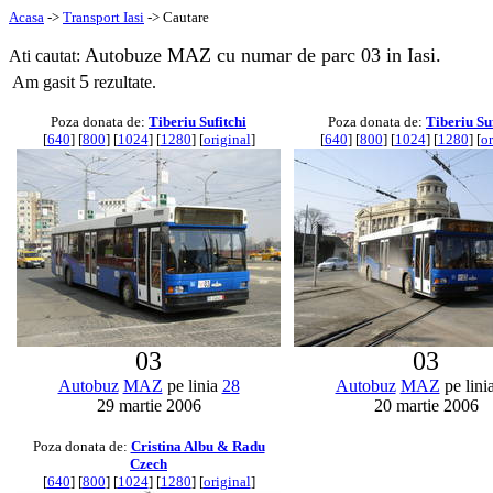
Acasa
->
Transport Iasi
-> Cautare
Autobuze MAZ cu numar de parc 03 in Iasi.
Ati cautat:
5
Am gasit
rezultate.
Poza donata de:
Tiberiu Sufitchi
Poza donata de:
Tiberiu Su
[
640
] [
800
] [
1024
] [
1280
] [
original
]
[
640
] [
800
] [
1024
] [
1280
] [
or
03
03
Autobuz
MAZ
pe linia
28
Autobuz
MAZ
pe lini
29 martie 2006
20 martie 2006
Poza donata de:
Cristina Albu & Radu
Czech
[
640
] [
800
] [
1024
] [
1280
] [
original
]