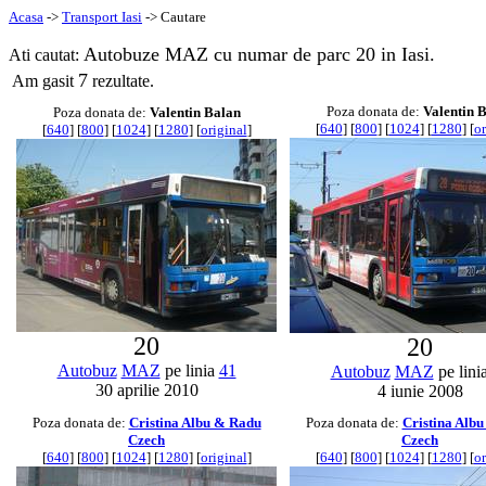
Acasa
->
Transport Iasi
-> Cautare
Autobuze MAZ cu numar de parc 20 in Iasi.
Ati cautat:
7
Am gasit
rezultate.
Poza donata de:
Valentin 
Poza donata de:
Valentin Balan
[
640
] [
800
] [
1024
] [
1280
] [
or
[
640
] [
800
] [
1024
] [
1280
] [
original
]
20
20
Autobuz
MAZ
pe linia
41
Autobuz
MAZ
pe lini
30 aprilie 2010
4 iunie 2008
Poza donata de:
Cristina Albu & Radu
Poza donata de:
Cristina Alb
Czech
Czech
[
640
] [
800
] [
1024
] [
1280
] [
original
]
[
640
] [
800
] [
1024
] [
1280
] [
or