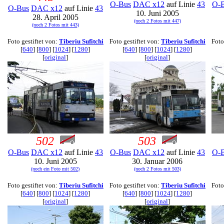
O-Bus
DAC x12
auf Linie
43
O-
O-Bus
DAC x12
auf Linie
43
10. Juni 2005
28. April 2005
(noch 2 Fotos mit 447)
(noch 2 Fotos mit 443)
Foto gestiftet von:
Tiberiu Sufitchi
Foto gestiftet von:
Tiberiu Sufitchi
Foto
[
640
] [
800
] [
1024
] [
1280
]
[
640
] [
800
] [
1024
] [
1280
]
[
original
]
[
original
]
502
503
O-Bus
DAC x12
auf Linie
43
O-Bus
DAC x12
auf Linie
43
O-
10. Juni 2005
30. Januar 2006
(noch ein Foto mit 502)
(noch 2 Fotos mit 503)
Foto gestiftet von:
Tiberiu Sufitchi
Foto gestiftet von:
Tiberiu Sufitchi
Foto
[
640
] [
800
] [
1024
] [
1280
]
[
640
] [
800
] [
1024
] [
1280
]
[
original
]
[
original
]