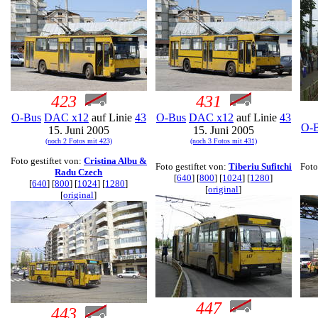
423
431
O-Bus
DAC x12
auf Linie
43
O-Bus
DAC x12
auf Linie
43
O-
15. Juni 2005
15. Juni 2005
(noch 2 Fotos mit 423)
(noch 3 Fotos mit 431)
Foto gestiftet von:
Cristina Albu &
Foto gestiftet von:
Tiberiu Sufitchi
Foto
Radu Czech
[
640
] [
800
] [
1024
] [
1280
]
[
640
] [
800
] [
1024
] [
1280
]
[
original
]
[
original
]
447
443