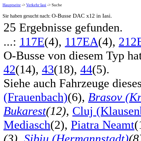
Hauptseite
->
Verkehr Iasi
-> Suche
O-Busse DAC x12 in Iasi.
Sie haben gesucht nach:
25
Ergebnisse gefunden.
...:
117E
(4),
117EA
(4),
212
O-Busse von diesem Typ ha
42
(14),
43
(18),
44
(5).
Siehe auch Fahrzeuge diese
(Frauenbach)
(6),
Brasov (Kr
Bukarest
(12)
,
Cluj (Klausen
Mediasch
(2),
Piatra Neamt
(
(3)
,
Sibiu (Hermannstadt)
(8