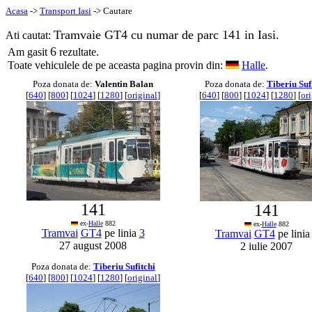
Acasa
->
Transport Iasi
-> Cautare
Tramvaie GT4 cu numar de parc 141 in Iasi.
Ati cautat:
6
Am gasit
rezultate.
Toate vehiculele de pe aceasta pagina provin din:
Halle
.
Poza donata de:
Valentin Balan
Poza donata de:
Tiberiu Suf
[
640
] [
800
] [
1024
] [
1280
] [
original
]
[
640
] [
800
] [
1024
] [
1280
] [
or
141
141
ex-
Halle
882
ex-
Halle
882
Tramvai
GT4
pe linia
3
Tramvai
GT4
pe lini
27 august 2008
2 iulie 2007
Poza donata de:
Tiberiu Sufitchi
[
640
] [
800
] [
1024
] [
1280
] [
original
]