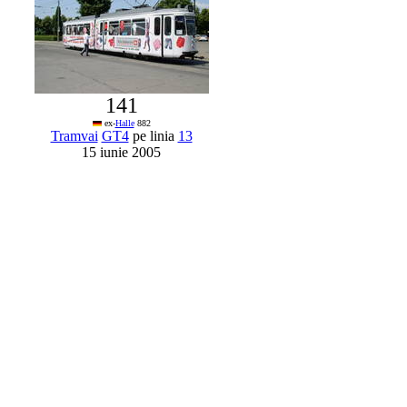
141
ex-
Halle
882
Tramvai
GT4
pe linia
13
15 iunie 2005