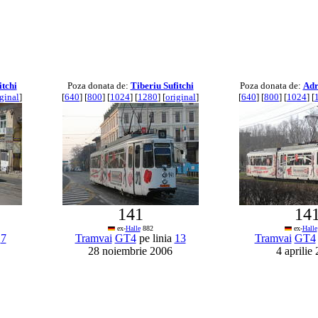
itchi
Poza donata de:
Tiberiu Sufitchi
Poza donata de:
Adr
iginal
]
[
640
] [
800
] [
1024
] [
1280
] [
original
]
[
640
] [
800
] [
1024
] [
141
14
ex-
Halle
882
ex-
Halle
a
7
Tramvai
GT4
pe linia
13
Tramvai
GT4
28 noiembrie 2006
4 aprilie