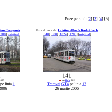
[5]
Poze pe rand: [
2
] [
3
] [
4
]
ian Crenganis
Poza donata de:
Cristina Albu & Radu Czech
1280
] [
original
]
[
640
] [
800
] [
1024
] [
1280
] [
original
]
1
141
882
ex-
Halle
882
pe linia
1
Tramvai
GT4
pe linia
13
 2006
26 martie 2006