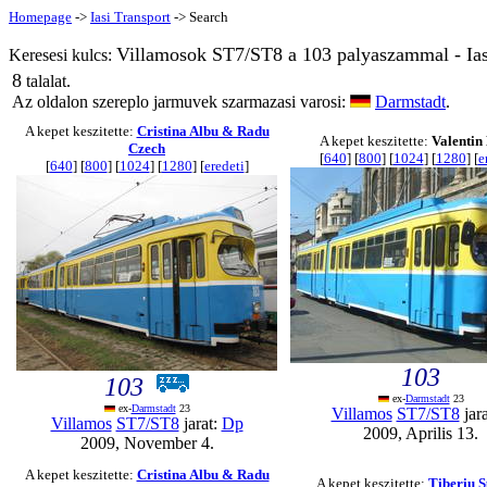
Homepage
->
Iasi Transport
-> Search
Villamosok ST7/ST8 a 103 palyaszammal - Ias
Keresesi kulcs:
8
talalat.
Az oldalon szereplo jarmuvek szarmazasi varosi:
Darmstadt
.
A kepet keszitette:
Cristina Albu & Radu
A kepet keszitette:
Valentin
Czech
[
640
] [
800
] [
1024
] [
1280
] [
e
[
640
] [
800
] [
1024
] [
1280
] [
eredeti
]
103
103
ex-
Darmstadt
23
ex-
Darmstadt
23
Villamos
ST7/ST8
jar
Villamos
ST7/ST8
jarat:
Dp
2009, Aprilis 13.
2009, November 4.
A kepet keszitette:
Cristina Albu & Radu
A kepet keszitette:
Tiberiu S