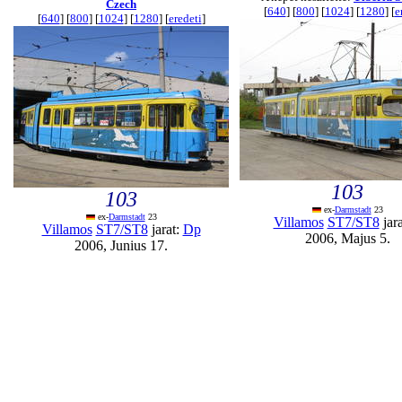
Czech
[
640
] [
800
] [
1024
] [
1280
] [
e
[
640
] [
800
] [
1024
] [
1280
] [
eredeti
]
103
103
ex-
Darmstadt
23
ex-
Darmstadt
23
Villamos
ST7/ST8
jar
Villamos
ST7/ST8
jarat:
Dp
2006, Majus 5.
2006, Junius 17.