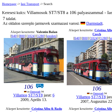
Homepage
->
Iasi Transport
-> Search
Villamosok ST7/ST8 a 106 palyaszammal - Ias
Keresesi kulcs:
7
talalat.
Az oldalon szereplo jarmuvek szarmazasi varosi:
Darmstadt
.
A kepet keszitette:
Cristina Al
A kepet keszitette:
Valentin Balan
Czech
[
640
] [
800
] [
1024
] [
1280
] [
eredeti
]
[
640
] [
800
] [
1024
] [
1280
] [
e
106
106
ex-
Darmstadt
94
ex-
Darmstadt
94
Villamos
ST7/ST8
jarat:
6
Villamos
ST7/ST8
jar
2009, Aprilis 13.
2007, Augusztus 22
A kepet keszitette:
Cristina Albu & Radu
A kepet keszitette:
Cristina Al