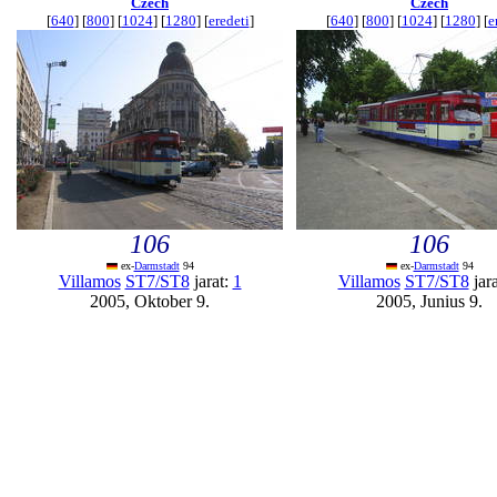
Czech
Czech
[
640
] [
800
] [
1024
] [
1280
] [
eredeti
]
[
640
] [
800
] [
1024
] [
1280
] [
e
106
106
ex-
Darmstadt
94
ex-
Darmstadt
94
Villamos
ST7/ST8
jarat:
1
Villamos
ST7/ST8
jar
2005, Oktober 9.
2005, Junius 9.