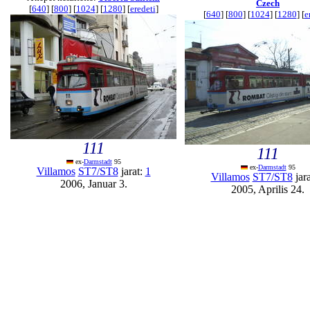
Czech
[
640
] [
800
] [
1024
] [
1280
] [
eredeti
]
[
640
] [
800
] [
1024
] [
1280
] [
e
111
111
ex-
Darmstadt
95
ex-
Darmstadt
95
Villamos
ST7/ST8
jarat:
1
Villamos
ST7/ST8
jar
2006, Januar 3.
2005, Aprilis 24.