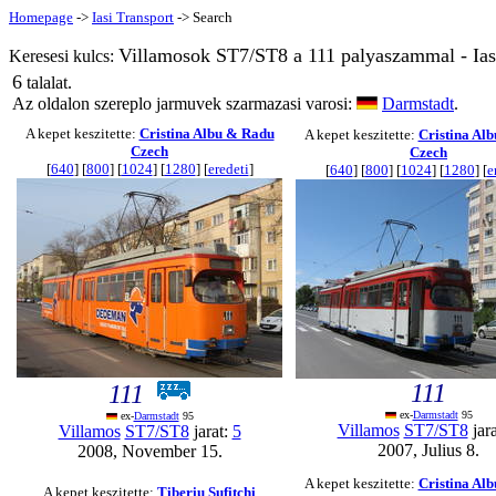
Homepage
->
Iasi Transport
-> Search
Villamosok ST7/ST8 a 111 palyaszammal - Ias
Keresesi kulcs:
6
talalat.
Az oldalon szereplo jarmuvek szarmazasi varosi:
Darmstadt
.
A kepet keszitette:
Cristina Albu & Radu
A kepet keszitette:
Cristina Al
Czech
Czech
[
640
] [
800
] [
1024
] [
1280
] [
eredeti
]
[
640
] [
800
] [
1024
] [
1280
] [
e
111
111
ex-
Darmstadt
95
ex-
Darmstadt
95
Villamos
ST7/ST8
jar
Villamos
ST7/ST8
jarat:
5
2007, Julius 8.
2008, November 15.
A kepet keszitette:
Cristina Al
A kepet keszitette:
Tiberiu Sufitchi