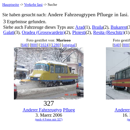
Hauptseite
->
Verkehr Iasi
-> Suche
Andere Fahrzeugtypen Pfluege in Iasi.
Sie haben gesucht nach:
3
Ergebnisse gefunden.
Siehe auch Fahrzeuge dieses Typs aus:
Arad
(1),
Braila
(2),
Bukarest
(
Galati
(3),
Oradea (Grosswardein)
(2),
Ploiesti
(2),
Resita (Reschitz)
(1)
Foto gestiftet von:
Mariooo
Foto gesti
[
640
] [
800
] [
1024
] [
1280
] [
original
]
[
640
] [
800
327
Anderer Fahrzeugtyp
Pflueg
Anderer
3. Maerz 2006
16.
(noch 4 Fotos mit 327)
(n