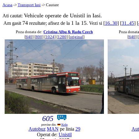
Acasa
->
Transport Iasi
-> Cautare
Vehicule operate de Unistil in Iasi.
Ati cautat:
74
1 la 15
Am gasit
rezultate; afisez de la
. Vezi si [
16..30
] [
31..45
] [
Poza donata de:
Cristina Albu & Radu Czech
Poza donat
[
640
] [
800
] [
1024
] [
1280
] [
original
]
[
640
] [
605
provine din:
Koln
Autobuz
MAN
pe linia
29
Aut
Operat de:
Unistil