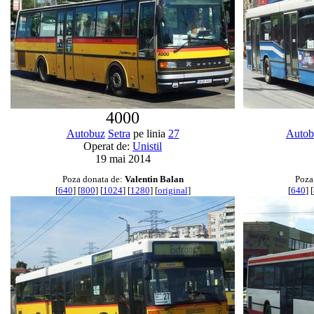
4000
Autobuz
Setra
pe linia
27
Autob
Operat de:
Unistil
19 mai 2014
Poza donata de:
Valentin Balan
Poza
[
640
] [
800
] [
1024
] [
1280
] [
original
]
[
640
] [