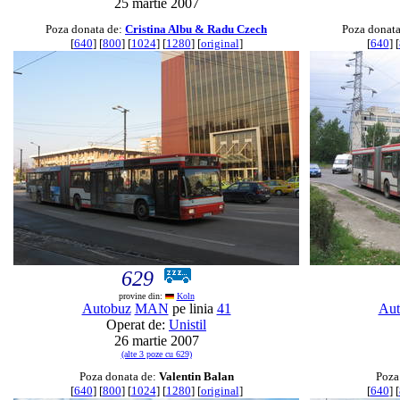
25 martie 2007
Poza donata de:
Cristina Albu & Radu Czech
Poza donat
[
640
] [
800
] [
1024
] [
1280
] [
original
]
[
640
] [
629
provine din:
Koln
Autobuz
MAN
pe linia
41
Aut
Operat de:
Unistil
26 martie 2007
(alte 3 poze cu 629)
Poza donata de:
Valentin Balan
Poza
[
640
] [
800
] [
1024
] [
1280
] [
original
]
[
640
] [