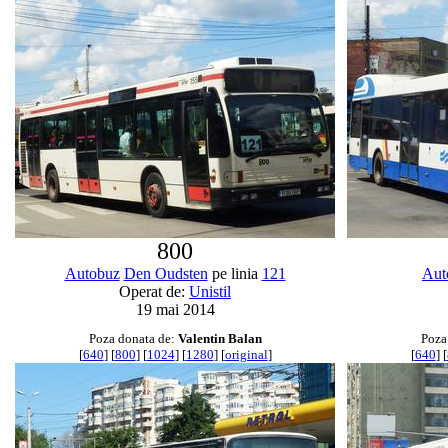
800
Autobuz
Den Oudsten
pe linia
121
Aut
Operat de:
Unistil
19 mai 2014
Poza donata de:
Valentin Balan
Poza
[
640
] [
800
] [
1024
] [
1280
] [
original
]
[
640
] [