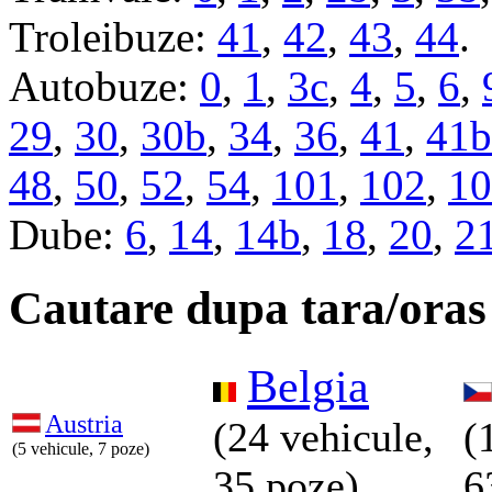
Troleibuze:
41
,
42
,
43
,
44
.
Autobuze:
0
,
1
,
3c
,
4
,
5
,
6
,
29
,
30
,
30b
,
34
,
36
,
41
,
41b
48
,
50
,
52
,
54
,
101
,
102
,
10
Dube:
6
,
14
,
14b
,
18
,
20
,
2
Cautare dupa tara/oras
Belgia
Austria
(24 vehicule,
(
(5 vehicule, 7 poze)
35 poze)
6