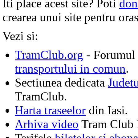
Iti place acest site? Poti
don
crearea unui site pentru oras
Vezi si:
TramClub.org
- Forumul 
transportului in comun
.
Sectiunea dedicata
Judet
TramClub.
Harta traseelor
din Iasi.
Arhiva video
Tram Club R
Tarifele
biletelor si abon