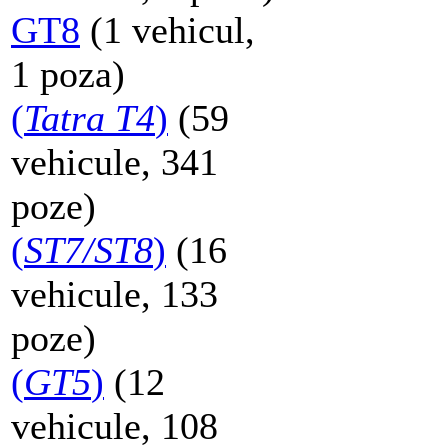
GT8
(1 vehicul,
1 poza)
(
Tatra T4
)
(59
vehicule, 341
poze)
(
ST7/ST8
)
(16
vehicule, 133
poze)
(
GT5
)
(12
vehicule, 108