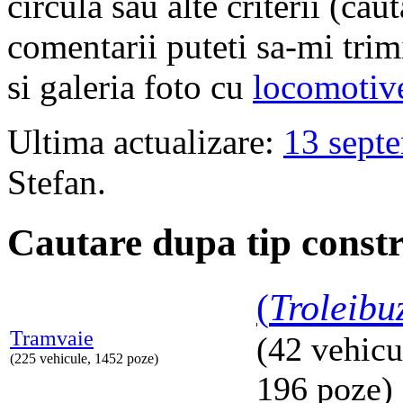
circula sau alte criterii (cau
comentarii puteti sa-mi trim
si galeria foto cu
locomotiv
Ultima actualizare:
13 sept
Stefan.
Cautare dupa tip constr
(
Troleibu
Tramvaie
(42 vehicu
(225 vehicule, 1452 poze)
196 poze)