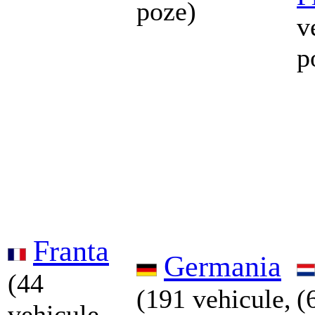
poze)
v
p
Franta
Germania
(44
(191 vehicule,
(
vehicule,