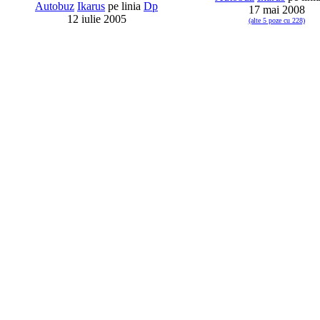
Autobuz
Ikarus
pe linia
Dp
17 mai 2008
12 iulie 2005
(alte 5 poze cu 228)