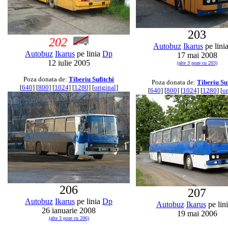
203
202
Autobuz
Ikarus
pe lini
Autobuz
Ikarus
pe linia
Dp
17 mai 2008
12 iulie 2005
(alte 3 poze cu 203)
Poza donata de:
Tiberiu Sufitchi
Poza donata de:
Tiberiu Su
[
640
] [
800
] [
1024
] [
1280
] [
original
]
[
640
] [
800
] [
1024
] [
1280
] [
or
206
207
Autobuz
Ikarus
pe linia
Dp
Autobuz
Ikarus
pe lin
26 ianuarie 2008
19 mai 2006
(alte 3 poze cu 206)