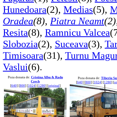
Hunedoara
(2),
Medias
(5),
M
Oradea
(8)
,
Piatra Neamt
(2)
Resita
(8),
Ramnicu Valcea
(
Slobozia
(2),
Suceava
(3),
Ta
Timisoara
(31),
Turnu Magur
Vaslui
(6).
Poza donata de:
Cristina Albu & Radu
Poza donata de:
Tiberiu Su
Czech
[
640
] [
800
] [
1024
] [
1280
] [
or
[
640
] [
800
] [
1024
] [
1280
] [
original
]