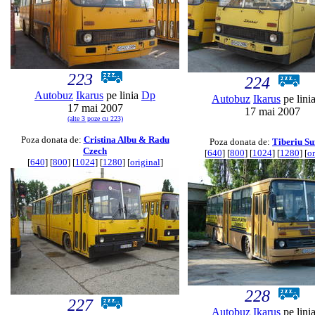
223
224
Autobuz
Ikarus
pe linia
Dp
Autobuz
Ikarus
pe lini
17 mai 2007
17 mai 2007
(alte 3 poze cu 223)
Poza donata de:
Cristina Albu & Radu
Poza donata de:
Tiberiu Su
Czech
[
640
] [
800
] [
1024
] [
1280
] [
or
[
640
] [
800
] [
1024
] [
1280
] [
original
]
228
227
Autobuz
Ikarus
pe lini