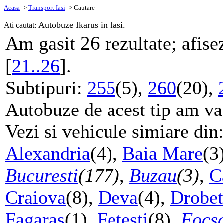
Acasa
->
Transport Iasi
-> Cautare
Autobuze Ikarus in Iasi.
Ati cautat:
26
Am gasit
rezultate; afise
[
21..26
].
Subtipuri:
255
(5),
260
(20),
Autobuze de acest tip am vaz
Vezi si vehicule simiare din
Alexandria
(4),
Baia Mare
(3
Bucuresti
(177)
,
Buzau
(3)
,
C
Craiova
(8),
Deva
(4),
Drobet
Fagaras
(1),
Fetesti
(8),
Focs