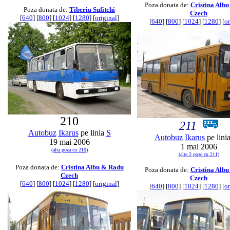
Poza donata de:
Cristina Alb
Poza donata de:
Tiberiu Sufitchi
Czech
[
640
] [
800
] [
1024
] [
1280
] [
original
]
[
640
] [
800
] [
1024
] [
1280
] [
or
210
211
Autobuz
Ikarus
pe linia
S
Autobuz
Ikarus
pe lini
19 mai 2006
1 mai 2006
(alta poza cu 210)
(alte 2 poze cu 211)
Poza donata de:
Cristina Albu & Radu
Poza donata de:
Cristina Alb
Czech
Czech
[
640
] [
800
] [
1024
] [
1280
] [
original
]
[
640
] [
800
] [
1024
] [
1280
] [
or