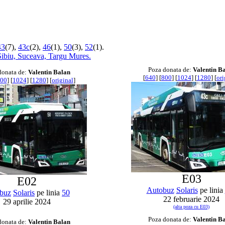
43
(7),
43c
(2),
46
(1),
50
(3),
52
(1).
Sibiu,
Suceava,
Targu Mures.
Poza donata de:
Valentin B
donata de:
Valentin Balan
[
640
] [
800
] [
1024
] [
1280
] [
ori
00
] [
1024
] [
1280
] [
original
]
E03
E02
Autobuz
Solaris
pe linia
buz
Solaris
pe linia
50
22 februarie 2024
29 aprilie 2024
(alta poza cu E03)
Poza donata de:
Valentin B
donata de:
Valentin Balan