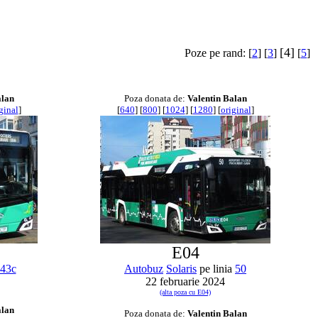
[4]
Poze pe rand: [
2
] [
3
]
[
5
]
alan
Poza donata de:
Valentin Balan
ginal
]
[
640
] [
800
] [
1024
] [
1280
] [
original
]
E04
43c
Autobuz
Solaris
pe linia
50
22 februarie 2024
(alta poza cu E04)
alan
Poza donata de:
Valentin Balan