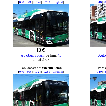
[
640
] [
800
] [
1024
] [
1280
] [
original
]
[
640
] [
8
E05
Autobuz
Solaris
pe linia
43
Auto
2 mai 2023
Poza donata de:
Valentin Balan
Poza 
[
640
] [
800
] [
1024
] [
1280
] [
original
]
[
640
] [
8