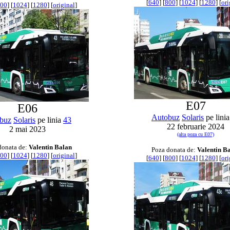
[
640
] [
800
] [
1024
] [
1280
] [
ori
00
] [
1024
] [
1280
] [
original
]
E07
E06
Autobuz
Solaris
pe lini
buz
Solaris
pe linia
43
22 februarie 2024
2 mai 2023
(alta poza cu E07)
donata de:
Valentin Balan
Poza donata de:
Valentin B
00
] [
1024
] [
1280
] [
original
]
[
640
] [
800
] [
1024
] [
1280
] [
ori