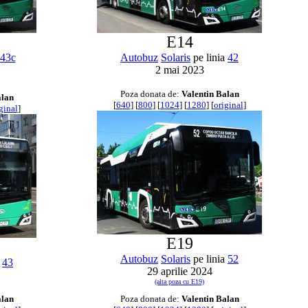
E14
43c
Autobuz
Solaris
pe linia
42
2 mai 2023
Poza donata de:
Valentin Balan
alan
[
640
] [
800
] [
1024
] [
1280
] [
original
]
ginal
]
E19
Autobuz
Solaris
pe linia
52
a
43
29 aprilie 2024
(alta poza cu E19)
alan
Poza donata de:
Valentin Balan