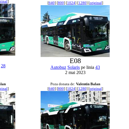
ginal
]
[
640
] [
800
] [
1024
] [
1280
] [
original
]
E08
a
28
Autobuz
Solaris
pe linia
43
2 mai 2023
alan
Poza donata de:
Valentin Balan
ginal
]
[
640
] [
800
] [
1024
] [
1280
] [
original
]