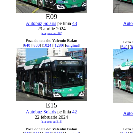
E09
Autobuz
Solaris
pe linia
43
Auto
29 aprilie 2024
(alta poza cu E09)
Poza donata de:
Valentin Balan
Poza 
[
640
] [
800
] [
1024
] [
1280
] [
original
]
[
640
] [
8
E15
Autobuz
Solaris
pe linia
42
Auto
22 februarie 2024
(alta poza cu E15)
Poza donata de:
Valentin Balan
Poza 