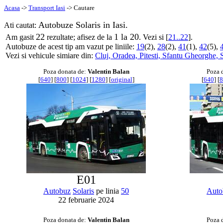
Acasa
->
Transport Iasi
-> Cautare
Autobuze Solaris in Iasi.
Ati cautat:
22
1 la 20
Am gasit
rezultate; afisez de la
. Vezi si [
21..22
].
Autobuze de acest tip am vazut pe liniile:
19
(2),
28
(2),
41
(1),
42
(5),
Vezi si vehicule simiare din:
Cluj,
Oradea,
Pitesti,
Sfantu Gheorghe,
Poza donata de:
Valentin Balan
Poza 
[
640
] [
800
] [
1024
] [
1280
] [
original
]
[
640
] [
8
E01
Autobuz
Solaris
pe linia
50
Auto
22 februarie 2024
Poza donata de:
Valentin Balan
Poza 