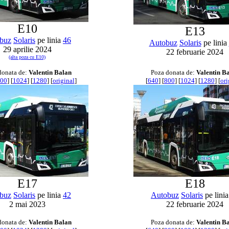
E10
E13
buz
Solaris
pe linia
46
Autobuz
Solaris
pe linia
29 aprilie 2024
22 februarie 2024
(alta poza cu E10)
donata de:
Valentin Balan
Poza donata de:
Valentin B
00
] [
1024
] [
1280
] [
original
]
[
640
] [
800
] [
1024
] [
1280
] [
ori
E17
E18
buz
Solaris
pe linia
42
Autobuz
Solaris
pe lini
2 mai 2023
22 februarie 2024
donata de:
Valentin Balan
Poza donata de:
Valentin B