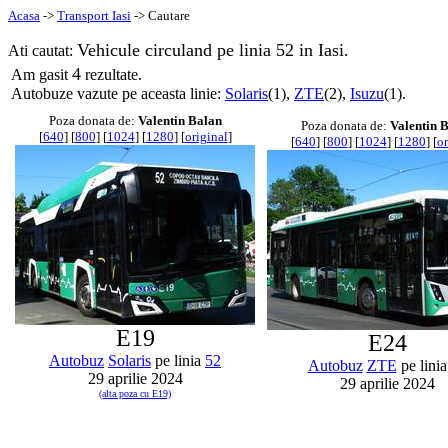
Acasa
->
Transport Iasi
-> Cautare
Vehicule circuland pe linia 52 in Iasi.
Ati cautat:
4
Am gasit
rezultate.
Autobuze vazute pe aceasta linie:
Solaris
(1),
ZTE
(2),
Isuzu
(1).
Poza donata de:
Valentin Balan
Poza donata de:
Valentin 
[
640
] [
800
] [
1024
] [
1280
] [
original
]
[
640
] [
800
] [
1024
] [
1280
] [
or
E19
E24
Autobuz
Solaris
pe linia
52
Autobuz
ZTE
pe lini
29 aprilie 2024
29 aprilie 2024
(alta poza cu E19)