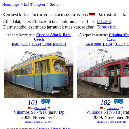
Homepage
->
Iasi Transport
-> Search
Jarmuvek szarmazasi varos
Darmstadt - Ias
Keresesi kulcs:
26
1 es 20
talalat;
kozotti talalatok mutatasa. Lasd [
21..26
].
Darmstadtbol szarmazo jarmuvek mas varosokban:
Targoviste
.
A kepet keszitette:
Cristina Albu & Radu
A kepet keszitette:
Cristina Al
Czech
Czech
[
640
] [
800
] [
1024
] [
1280
] [
eredeti
]
[
640
] [
800
] [
1024
] [
1280
] [
e
101
102
ex-
Darmstadt
21
ex-
Darmstadt
22
Villamos
ST7/ST8
jarat:
Dp
Villamos
ST7/ST8
jara
2009, November 4.
2009, November 28
(masik 9 kep a 101-rol)
(masik 11 kep a 102-rol)
A kepet keszitette:
Cristina Albu & Radu