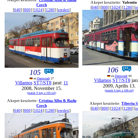
A kepet keszitette:
Valentin
Czech
[
640
] [
800
] [
1024
] [
1280
] [
e
[
640
] [
800
] [
1024
] [
1280
] [
eredeti
]
106
105
ex-
Darmstadt
94
ex-
Darmstadt
27
Villamos
ST7/ST8
jar
Villamos
ST7/ST8
jarat:
11
2009, Aprilis 13.
2008, November 15.
(masik 6 kep a 106-rol)
(masik 9 kep a 105-rol)
A kepet keszitette:
Cristina Albu & Radu
A kepet keszitette:
Tiberiu S
Czech
[
640
] [
800
] [
1024
] [
1280
] [
e
[
640
] [
800
] [
1024
] [
1280
] [
eredeti
]