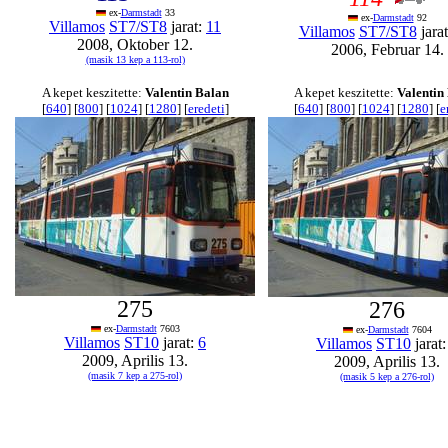
ex-
Darmstadt
33
ex-
Darmstadt
92
Villamos
ST7/ST8
jarat:
11
Villamos
ST7/ST8
jara
2008, Oktober 12.
2006, Februar 14.
(masik 13 kep a 113-rol)
A kepet keszitette:
Valentin Balan
A kepet keszitette:
Valentin
[
640
] [
800
] [
1024
] [
1280
] [
eredeti
]
[
640
] [
800
] [
1024
] [
1280
] [
e
275
276
ex-
Darmstadt
7603
ex-
Darmstadt
7604
Villamos
ST10
jarat:
6
Villamos
ST10
jarat
2009, Aprilis 13.
2009, Aprilis 13.
(masik 7 kep a 275-rol)
(masik 5 kep a 276-rol)