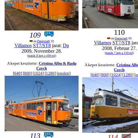
110
109
ex-
Darmstadt
93
ex-
Darmstadt
32
Villamos
ST7/ST8
jar
Villamos
ST7/ST8
jarat:
Dp
2008, Februar 27.
2009, November 28.
(masik 7 kep a 110-rol)
(masik 8 kep a 109-rol)
A kepet keszitette:
Cristina Albu & Radu
A kepet keszitette:
Cristina Al
Czech
Czech
[
640
] [
800
] [
1024
] [
1280
] [
eredeti
]
[
640
] [
800
] [
1024
] [
1280
] [
e
113
114